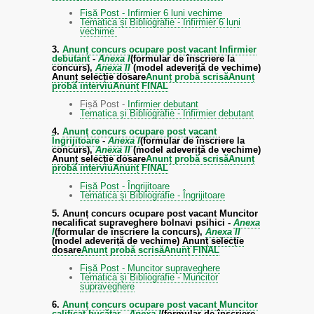
Fișă Post - Infirmier 6 luni vechime
Tematica și Bibliografie - Infirmier 6 luni
vechime
3.
Anunț concurs ocupare post vacant Infirmier
debutant
-
Anexa I
(formular de înscriere la
concurs),
Anexa II
(model adeveriță de vechime)
Anunț selecție dosare
Anunț probă scrisă
Anunț
probă interviu
Anunț FINAL
Fișă Post -
Infirmier debutant
Tematica și Bibliografie - Infirmier debutant
4.
Anunț concurs ocupare post vacant
Îngrijitoare
-
Anexa I
(formular de înscriere la
concurs),
Anexa II
(model adeveriță de vechime)
Anunț selecție dosare
Anunț probă scrisă
Anunț
probă interviu
Anunț FINAL
Fișă Post - Îngrijitoare
Tematica și Bibliografie - Îngrijitoare
5. Anunț concurs ocupare post vacant Muncitor
ne
calificat supraveghere bolnavi psihici -
Anexa
I
(formular de înscriere la concurs),
Anexa II
(model adeveriță de vechime)
Anunț selecție
dosare
Anunț probă scrisă
Anunț FINAL
Fișă Post - Muncitor supraveghere
Tematica și Bibliografie - Muncitor
supraveghere
6.
Anunț concurs ocupare post vacant Muncitor
calificat bucătar
-
Anexa I
(formular de înscriere