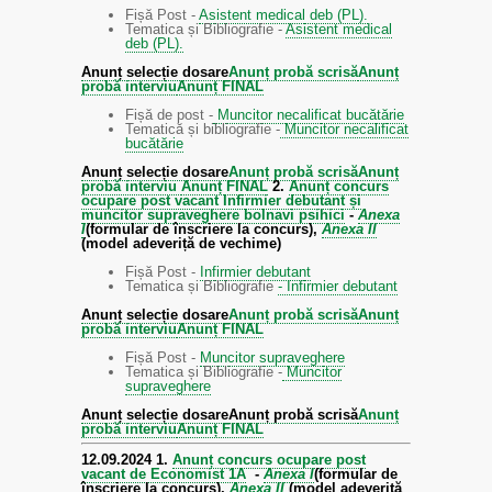
Fișă Post -
Asistent medical deb (PL).
Tematica și Bibliografie -
Asistent medical
deb (PL).
Anunț selecție dosare
Anunț probă scrisă
Anunț
probă interviu
Anunț FINAL
Fișă de post -
Muncitor necalificat bucătărie
Tematică și bibliografie -
Muncitor necalificat
bucătărie
Anunț selecție dosare
Anunț probă scrisă
Anunț
probă interviu
Anunț FINAL
2.
Anunț concurs
ocupare post vacant Infirmier debutant și
muncitor supraveghere bolnavi psihici
-
Anexa
I
(formular de înscriere la concurs),
Anexa II
(model adeveriță de vechime)
Fișă Post -
Infirmier debutant
Tematica și Bibliografie
- Infirmier debutant
Anunț selecție dosare
Anunț probă scrisă
Anunț
probă interviu
Anunț FINAL
Fișă Post -
Muncitor supraveghere
Tematica și Bibliografie -
Muncitor
supraveghere
Anunț selecție dosare
Anunț probă scrisă
Anunț
probă interviu
Anunț FINAL
12.09.2024
1.
Anunț concurs ocupare post
vacant de Economist 1A
-
Anexa I
(formular de
înscriere la concurs),
Anexa II
(model adeveriță