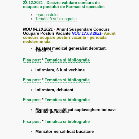
22.12.2021 - Decizie validare concurs de
ocupare a postului de Farmacist specialist
Fișa postului
Tematică și bibliografie
NOU 04.10.2021
-
Anunt Suspendare Concurs
Ocupare Posturi Vacante
NOU 17.09.2021
- Anunt
concurs ocupare posturi vacante - perioada
nedeterminata
Asistent medical generalist debutant,
studii PL
Fisa post
*
Tematica si bibliografie
Infirmiara, 6 luni vechime
Fisa post
*
Tematica si bibliografie
Infirmiara, debutant
Fisa post
*
Tematica si bibliografie
Muncitor necalificat suptaveghere bolnavi
psihici periculosi
Fisa post
*
Tematica si bibliografie
Muncitor nercalificat bucatarie