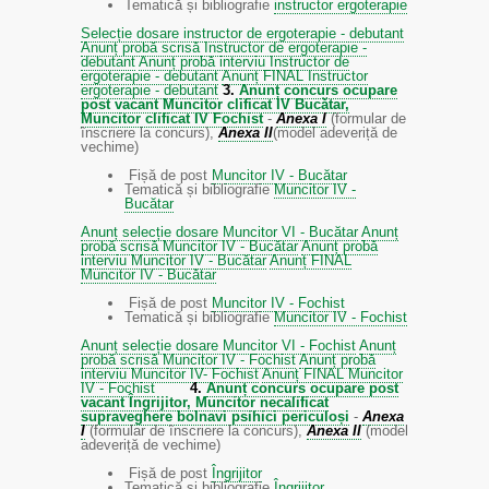
Tematică și bibliografie
instructor ergoterapie
Selecție dosare instructor de ergoterapie - debutant
Anunț probă scrisă Instructor de ergoterapie -
debutant
Anunț probă interviu Instructor de
ergoterapie - debutant
Anunț FINAL Instructor
ergoterapie - debutant
3.
Anunț concurs ocupare
post vacant Muncitor clificat IV Bucătar,
Muncitor clificat IV Fochist
-
Anexa I
(formular de
înscriere la concurs),
Anexa II
(model adeveriță de
vechime)
Fișă de post
Muncitor IV - Bucătar
Tematică și bibliografie
Muncitor IV -
Bucătar
Anunț selecție dosare Muncitor VI - Bucătar
Anunț
probă scrisă Muncitor IV - Bucătar
Anunț probă
interviu Muncitor IV - Bucătar
Anunț FINAL
Muncitor IV - Bucătar
Fișă de post
Muncitor IV - Fochist
Tematică și bibliografie
Muncitor IV - Fochist
Anunț selecție dosare Muncitor VI - Fochist
Anunț
probă scrisă Muncitor IV - Fochist
Anunț probă
interviu Muncitor IV- Fochist
Anunț FINAL Muncitor
IV - Fochist
4.
Anunț concurs ocupare post
vacant Îngrijitor, Muncitor necalificat
supraveghere bolnavi psihici periculoși
-
Anexa
I
(formular de înscriere la concurs),
Anexa II
(model
adeveriță de vechime)
Fișă de post
Îngrijitor
Tematică și bibliografie
Îngrijitor