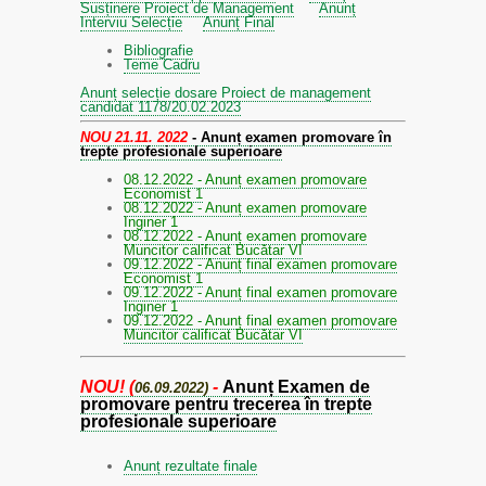
Susținere Proiect de Management
Anunț
Interviu Selecție
Anunț Final
Bibliografie
Teme Cadru
Anunț selecție dosare
Proiect de management
candidat 1178/20.02.2023
NOU 21.11. 2022
- Anunț examen promovare în
trepte profesionale superioare
08.12.2022 - Anunț examen promovare
Economist 1
08.12.2022 - Anunț examen promovare
Inginer 1
08.12.2022 - Anunț examen promovare
Muncitor calificat Bucătar VI
09.12.2022 - Anunț final examen promovare
Economist 1
09.12.2022 - Anunț final examen promovare
Inginer 1
09.12.2022 - Anunț final examen promovare
Muncitor calificat Bucătar VI
NOU! (
-
Anunț Examen de
06.09.2022)
promovare pentru trecerea în trepte
profesionale superioare
Anunț rezultate finale