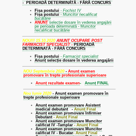
-
PERIOADĂ DETERMINATĂ - FĂRĂ CONCURS
Fișa postului
- Fochist IV
Fișa postului
- Muncitor necalificat
bucătărie
ANUNȚ
selecție dosare în vederea angajării
pe perioada determinată - Muncitor
necalificat bucătărie
NOU!!! 15.10.2020
ANUNȚ OCUPARE POST
FARMACIST SPECIALIST -
PERIOADĂ
DETERMINATĂ - FĂRĂ CONCURS
Fișa postului
- Farmacist specialist
Anunț selecție dosare în vederea angajării
NOU Septembrie 2020
-
Anunț examen
promovare în trepte profesionale superioare
Anunț rezultate examen
-
Anunț FINAL
Nou Iunie 2020
- Anunț examen promovare în
trepte profesionale superioare
Anunț examen promovare Asistent
medical debutant
-
Anunț Final
Anunț examen promovare Infirmier
Debutant
- Anunț Final
Anunț examen promovare Muncitor
calificat IV -Tamplar
- Anunț Final
Anunț examen promovare Muncitor
calificat IV - Bucatar
- Anunț Final