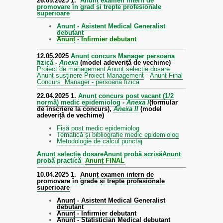
26.09.2025
1.
Anunț examen intern de
promovare în grad și trepte profesionale
superioare
Anunț - Asistent Medical Generalist
debutant
Anunț - Infirmier debutant
12.05.2025
Anunț concurs Manager persoana
fizică
-
Anexa
(model adeveriță de vechime)
Proiect de management
Anunț selecție dosare
Anunț susținere Proiect Management
Anunț Final
Concurs Manager - persoană fizică
22.04.2025
1.
Anunț concurs post vacant (1/2
normă) medic epidemiolog
-
Anexa I
(formular
de înscriere la concurs),
Anexa II
(model
adeveriță de vechime)
Fișă post medic epidemiolog
Tematică și bibliografie medic epidemiolog
Metodologie de calcul punctaj
Anunț selecție dosare
Anunț probă scrisă
Anunț
probă practică
Anunț FINAL
10.04.2025
1.
Anunț examen intern de
promovare în grade și trepte profesionale
superioare
Anunț - Asistent Medical Generalist
debutant
Anunț - Infirmier debutant
Anunt - Statistician Medical debutant