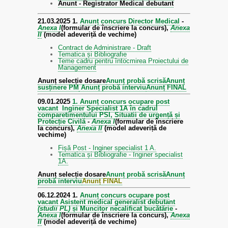
Anunt - Registrator Medical debutant
21.03.2025
1.
Anunț concurs Director Medical
-
Anexa I
(formular de înscriere la concurs),
Anexa
II
(model adeveriță de vechime)
Contract de Administrare - Draft
Tematica și Bibliografie
Teme cadru pentru întocmirea Proiectului de
Management
Anunț selecție dosare
Anunț probă scrisă
Anunț
susținere PM
Anunț probă interviu
Anunț FINAL
09.01.2025
1. Anunț concurs ocupare post
vacant Inginer Specialist 1A în cadrul
comparetimentului PSI, Situatii de urgență și
Protecție Civilă
-
Anexa I
(formular de înscriere
la concurs),
Anexa II
(model adeveriță de
vechime)
Fișă Post - Inginer specialist 1 A.
Tematica și Bibliografie - Inginer specialist
1A.
Anunț selecție dosare
Anunț probă scrisă
Anunț
probă interviu
Anunț FINAL
06.12.2024
1.
Anunț concurs ocupare post
vacant Asistent medical generalist debutant
(studii PL)
și Muncitor necalificat bucătărie
-
Anexa I
(formular de înscriere la concurs),
Anexa
II
(model adeveriță de vechime)