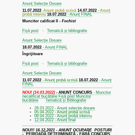
Anunț Selecție Dosare
11.07.2022
- Anunț probă scrisă
14.07.2022
-
Anunț
probă interviu
18.07.2022
- Anunț FINAL
Muncitor calificat II -
Fochist
Fișă post
-
Tematică și bibliografie
Anunț Selecție Dosare
18.07.2022
- Anunț FINAL
Îngrijitoare
Fișă post
-
Tematică și bibliografie
Anunț Selecție Dosare
11.07.2022
-
Anunț probă scrisă
18.07.2022
- Anunț
FINAL
NOU! (14.03.2022)
- ANUNȚ CONCURS
- Muncitor
necalificat bucătărie
Fișă post Muncitor
bucătărie
Tematică și Bibliografie
28.03.2022 - Anunț selecție dosare
05.04.2022 - Anunț probă scrisă
08.04.2022 - Anunț probă interviu
12.04.2022 - Anunț final
NOU!!! 16.12.2021 - ANUNȚ OCUPARE POSTURI
-
PERIOADĂ DETERMINATĂ - FĂRĂ CONCURS