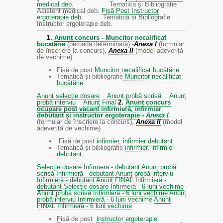
medical deb.
Tematica și Bibliografie
Asistent medical deb.
Fișă Post Instructor
ergoterapie deb.
Tematica și Bibliografie
Instructor ergoterapie deb.
1.
Anunț concurs - Muncitor necalificat
bucatărie
(peroadă determinată) -
Anexa I
(formular
de înscriere la concurs),
Anexa II
(model adeveriță
de vechime)
Fișă de post
Muncitor necalificat bucătărie
Tematică și bibliografie
Muncitor necalificat
bucătărie
Anunț selecție dosare
Anunț probă scrisă
Anunț
probă interviu
Anunț Final
2.
Anunț concurs
ocupare post vacant infirmieră, infirmier
debutant și instructor ergoterapie
-
Anexa I
(formular de înscriere la concurs),
Anexa II
(model
adeveriță de vechime)
Fișă de post
infirmier
,
infirmier debutant
Tematică și bibliografie
infirmier, infirmier
debutant
Selecție dosare Infirmera - debutant
Anunț probă
scrisă Infirmieră - debutant
Anunț probă interviu
Infirmieră - debutant
Anunț FINAL Infirmieră -
debutant
Selecție dosare Infirmera - 6 luni vechime
Anunț probă scrisă Infirmieră - 6 luni vechime
Anunț
probă interviu Infirmieră - 6 luni vechime
Anunț
FINAL Infirmieră - 6 luni vechime
Fișă de post
instructor ergoterapie