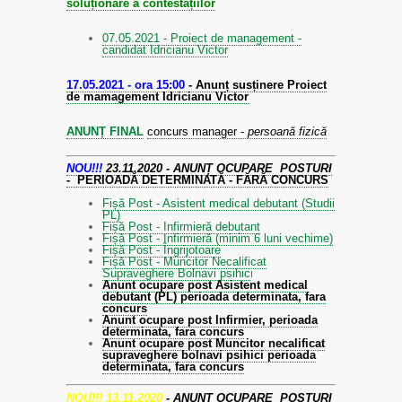
soluționare a contestațiilor
07.05.2021 - Proiect de management -
candidat Idricianu Victor
17.05.2021 - ora 15:00
- Anunț susținere Proiect
de mamagement Idricianu Victor
ANUNȚ FINAL
concurs manager -
persoană fizică
NOU!!!
23.11.2020 - ANUNȚ OCUPARE POSTURI
-
PERIOADĂ DETERMINATĂ - FĂRĂ CONCURS
Fișă Post - Asistent medical debutant (Studii
PL)
Fișă Post - Infirmieră debutant
Fișă Post - Infirmieră (minim 6 luni vechime)
Fișă Post - Îngrijotoare
Fișă Post - Muncitor Necalificat
Supraveghere Bolnavi psihic
i
Anunt ocupare post Asistent medical
debutant (PL) perioada determinata, fara
concurs
Anunt ocupare post Infirmier, perioada
determinata, fara concurs
Anunt ocupare post Muncitor necalificat
supraveghere bolnavi psihici perioada
determinata, fara concurs
NOU!!! 13.11.2020
- ANUNȚ OCUPARE POSTURI