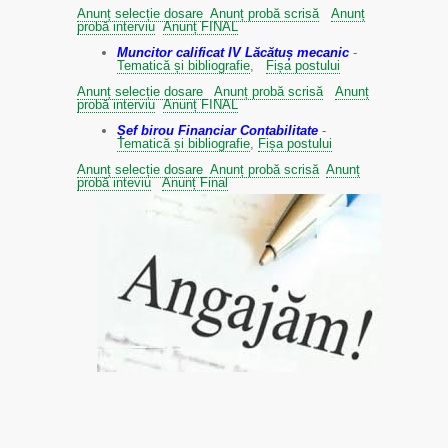
Anunț selecție dosare
Anunț probă scrisă
Anunț
probă interviu
Anunț FINAL
Muncitor calificat IV Lăcătuș mecanic
-
Tematică și bibliografie
,
Fișa postului
Anunț selecție dosare
Anunț probă scrisă
Anunț
probă interviu
Anunț FINAL
Șef birou Financiar Contabilitate
-
Tematică și bibliografie
,
Fișa postului
Anunț selecție dosare
Anunț probă scrisă
Anunț
probă inteviu
Anunț Final