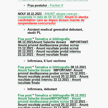
Fișa postului
- Fochist II
NOU! 18.11.2021
- ANUNȚ reluare concurs -
suspendat în data de 04.10.2021
Anunț în atenția
candidaților care au depus dosare înainte de
suspendarea concursului
Asistent medical generalist debutant,
studii PL
Fisa post
*
Tematica si bibliografie
08.12.2021
Anunț Selectie dosare
IMPORTANT
-
Anunț privind desfășurarea probei scrise
15.12.2021 - Anunț rezultate probă scrisă
20.12.2021 - Anunț rezultate probă interviu
22.12.2021 - Anunț rezultate finale
Infirmiara, 6 luni vechime
Fisa post
*
Tematica si bibliografie
08.12.2021
Anunț Selectie dosare
IMPORTANT
- Anunț
privind desfășurarea probei scrise
15.12.2021 -
Anunț rezultate probă scrisă
20.12.2021 - Anunț
rezultate probă interviu
22.12.2021 - Anunț
rezultate finale
Infirmiara, debutant
Fisa post
*
Tematica si bibliografie
08.12.2021
Anunț Selectie dosare
IMPORTANT - Anunț
privind desfășurarea probei scrise
15.12.2021 -
Anunț rezultate probă scrisă
20.12.2021 - Anunț
rezultate probă interviu
22.12.2021 - Anunț