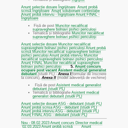
Anunț selecție dosare Îngrijitoare
Anunț probă
scrisă Îngrijitoare
Anunț soluționare contestație
Anunț probă interviu - Îngrijitoare
Anunț FINAL -
Îngrijitoare
Fișă de post
Muncitor necalificat
supraveghere bolnavi psihici periculoși
Tematică și bibliografie
Muncitor necalificat
supraveghere bolnavi psihici periculoși
Anunț selecție dosare Muncitor necalificat
supraveghere bolnavi psihici periculoși
Anunț probă
scrisă Muncitor necalificat supraveghere bolnavi
psihici periculoși
Anunț probă interviu Muncitor
necalificat supraveghere bolnavi psihici periculoși
Anunț FINAL Muncitor necalificat supraveghere
bolnavi psihici periculoși
5.
Anunț concurs
ocupare post vacant Asistent medical generalist
debutant
(studii PL)
-
Anexa I
(formular de înscriere
la concurs),
Anexa II
(model adeveriță de vechime)
Fișă de post
Asistent medical generalist
debutant
(studii PL)
Tematică și bibliografie
Asistent medical
generalist debutant
(studii PL)
Anunț selecție dosare ASG - debutant
(studii PL)
Anunț probă scrisa ASG - debutant
(studii PL)
Anunț probă interviu ASG - debutant
(studii PL)
Anunț FINAL ASG - debutant
(studii PL)
Nou - 08.02.2023 Anunț concurs Director medical
02.03.2023 Anunț probă scrisă
Anunț