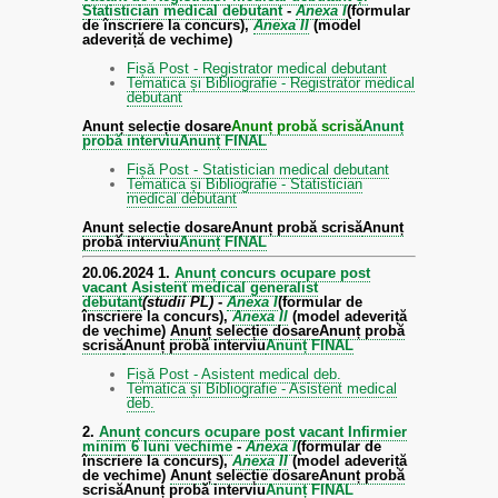
Statistician medical debutant
-
Anexa I
(formular
de înscriere la concurs),
Anexa II
(model
adeveriță de vechime)
Fișă Post - Registrator medical debutant
Tematica și Bibliografie - Registrator medical
debutant
Anunț selecție dosare
Anunț probă scrisă
Anunț
probă interviu
Anunț FINAL
Fișă Post - Statistician medical debutant
Tematica și Bibliografie - Statistician
medical debutant
Anunț selecție dosare
Anunț probă scrisă
Anunț
probă interviu
Anunț FINAL
20.06.2024
1.
Anunț concurs ocupare post
vacant Asistent medical generalist
debutant
(studii PL)
-
Anexa I
(formular de
înscriere la concurs),
Anexa II
(model adeveriță
de vechime)
Anunț selecție dosare
Anunț probă
scrisă
Anunț probă interviu
Anunț FINAL
Fișă Post - Asistent medical deb.
Tematica și Bibliografie - Asistent medical
deb.
2.
Anunț concurs ocupare post vacant Infirmier
minim 6 luni vechime
-
Anexa I
(formular de
înscriere la concurs),
Anexa II
(model adeveriță
de vechime)
Anunț selecție dosare
Anunț probă
scrisă
Anunț probă interviu
Anunț FINAL