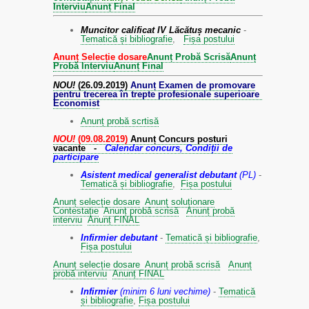
Interviu
Anunț Final
Muncitor calificat IV Lăcătuș mecanic
-
Tematică și bibliografie
,
Fișa postului
Anunț Selecție dosare
Anunț Probă Scrisă
Anunț
Probă Interviu
Anunț Final
NOU!
(26.09.2019)
Anunț Examen de promovare
pentru trecerea în trepte profesionale superioare
Economist
Anunț probă scrtisă
NOU!
(09.08.2019)
Anunț Concurs posturi
vacante -
Calendar concurs, Condiții de
participare
Asistent medical generalist debutant
(PL)
-
Tematică și bibliografie
,
Fișa postului
Anunț selecție dosare
Anunț soluționare
Contestație
Anunț probă scrisă
Anunț probă
interviu
Anunț FINAL
Infirmier debutant
-
Tematică și bibliografie
,
Fișa postului
Anunț selecție dosare
Anunț probă scrisă
Anunț
probă interviu
Anunț FINAL
Infirmier
(minim 6 luni vechime)
-
Tematică
și bibliografie
,
Fișa postului