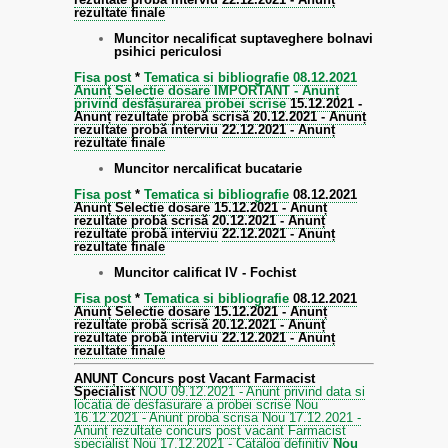
rezultate finale
Muncitor necalificat suptaveghere bolnavi
psihici periculosi
Fisa post
*
Tematica si bibliografie
08.12.2021
Anunț Selectie dosare
IMPORTANT - Anunț
privind desfășurarea probei scrise
15.12.2021 -
Anunț rezultate probă scrisă
20.12.2021 - Anunț
rezultate probă interviu
22.12.2021 - Anunț
rezultate finale
Muncitor nercalificat bucatarie
Fisa post
*
Tematica si bibliografie
08.12.2021
Anunț Selectie dosare
15.12.2021 - Anunț
rezultate probă scrisă
20.12.2021 - Anunț
rezultate probă interviu
22.12.2021 - Anunț
rezultate finale
Muncitor calificat IV - Fochist
Fisa post
*
Tematica si bibliografie
08.12.2021
Anunț Selectie dosare
15.12.2021 - Anunț
rezultate probă scrisă
20.12.2021 - Anunț
rezultate probă interviu
22.12.2021 - Anunț
rezultate finale
ANUNȚ Concurs post Vacant Farmacist
Specialist
NOU 09.12.2021 - Anunt privind data si
locatia de desfasurare a probei scrise
Nou
16.12.2021 - Anunt proba scrisa
Nou 17.12.2021 -
Anunț rezultate concurs post vacant Farmacist
specialist
Nou 17.12.2021 - Catalog definitiv
Nou