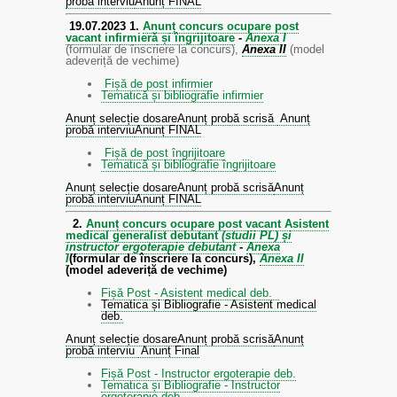
probă interviu
Anunț FINAL
19.07.2023
1.
Anunț concurs ocupare post
vacant infirmieră și îngrijitoare
-
Anexa I
(formular de înscriere la concurs),
Anexa II
(model
adeveriță de vechime)
Fișă de post infirmier
Tematică și bibliografie infirmier
Anunț selecție dosare
Anunț probă scrisă
Anunț
probă interviu
Anunț FINAL
Fișă de post îngrijitoare
Tematică și bibliografie îngrijitoare
Anunț selecție dosare
Anunț probă scrisă
Anunț
probă interviu
Anunț FINAL
2.
Anunț concurs ocupare post vacant Asistent
medical generalist debutant
(studii PL) și
instructor ergoterapie debutant
-
Anexa
I
(formular de înscriere la concurs),
Anexa II
(model adeveriță de vechime)
Fișă Post - Asistent medical deb.
Tematica și Bibliografie - Asistent medical
deb.
Anunț selecție dosare
Anunț probă scrisă
Anunț
probă interviu
Anunț Final
Fișă Post - Instructor ergoterapie deb.
Tematica și Bibliografie - Instructor
ergoterapie deb.