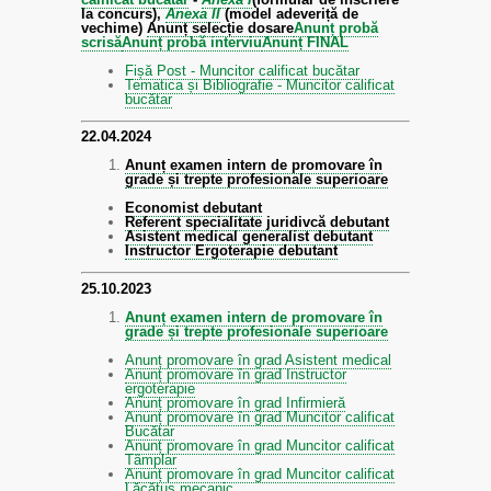
la concurs),
Anexa II
(model adeveriță de
vechime)
Anunț selecție dosare
Anunț probă
scrisă
Anunț probă interviu
Anunț FINAL
Fișă Post - Muncitor calificat bucătar
Tematica și Bibliografie - Muncitor calificat
bucătar
22.04.2024
Anunț examen intern de promovare în
grade și trepte profesionale superioare
Economist debutant
Referent specialitate juridivcă debutant
Asistent medical generalist debutant
Instructor Ergoterapie debutant
25.10.2023
Anunț examen intern de promovare în
grade și trepte profesionale superioare
Anunț promovare în grad Asistent medical
Anunț promovare în grad Instructor
ergoterapie
Anunț promovare în grad Infirmieră
Anunț promovare în grad Muncitor calificat
Bucătar
Anunț promovare în grad Muncitor calificat
Tâmplar
Anunț promovare în grad Muncitor calificat
Lăcătuș mecanic