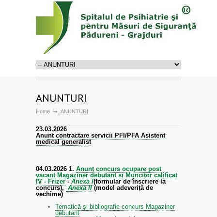
ANUNTURI
Home
ANUNTURI
23.03.2026
Anunt contractare servicii PFI/PFA Asistent
medical generalist
04.03.2026
1.
Anunț concurs ocupare post
vacant Magaziner debutant și Muncitor calificat
IV - Frizer
-
Anexa I
(formular de înscriere la
concurs),
Anexa II
(model adeveriță de
vechime)
Tematică și bibliografie concurs Magaziner
debutant