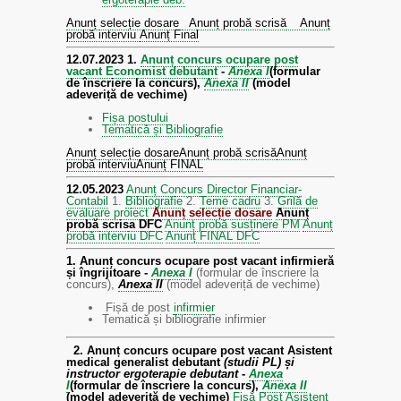
Anunț selecție dosare
Anunț probă scrisă
Anunț
probă interviu
Anunț Final
12.07.2023
1.
Anunț concurs ocupare post
vacant Economist debutant
-
Anexa I
(formular
de înscriere la concurs),
Anexa II
(model
adeveriță de vechime)
Fișa postului
Tematică și Bibliografie
Anunț selecție dosare
Anunț probă scrisă
Anunț
probă interviu
Anunț FINAL
12.05.2023
Anunț Concurs Director Financiar-
Contabil
1.
Bibliografie
2.
Teme cadru
3.
Grilă de
evaluare proiect
Anunț selecție dosare
Anunț
probă scrisa DFC
Anunț probă susținere PM
Anunț
probă interviu DFC
Anunț FINAL DFC
1. Anunț concurs ocupare post vacant infirmieră
și îngrijitoare -
Anexa I
(formular de înscriere la
concurs),
Anexa II
(model adeveriță de vechime)
Fișă de post
infirmier
Tematică și bibliografie infirmier
2. Anunț concurs ocupare post vacant Asistent
medical generalist debutant
(studii PL) și
instructor ergoterapie debutant
-
Anexa
I
(formular de înscriere la concurs),
Anexa II
(model adeveriță de vechime)
Fișă Post Asistent