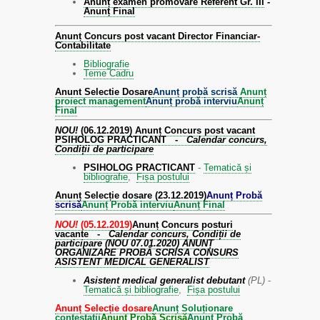
Anunț examen promovare Referent Gr. III
-
Anunț Final
A
nunț Concurs post vacant Director Financiar-
Contabilitate
Bibliografie
Teme Cadru
Anunt Selectie Dosare
Anunț probă scrisă
Anunț
proiect management
Anunț probă interviu
Anunț
Final
NOU!
(06.12.2019)
Anunț Concurs post vacant
PSIHOLOG PRACTICANT -
Calendar concurs,
Condiții de participare
PSIHOLOG PRACTICANT
-
Tematică și
bibliografie
,
Fișa postului
Anunț Selecție dosare (23.12.2019)
Anunț Probă
scrisă
Anunț Probă interviu
Anunț Final
NOU!
(05.12.2019)
Anunț Concurs posturi
vacante -
Calendar concurs, Condiții de
participare
(NOU 07.01.2020) ANUNȚ
ORGANIZARE PROBĂ SCRISA CONSURS
ASISTENT MEDICAL GENERALIST
Asistent medical generalist debutant
(PL)
-
Tematică și bibliografie
,
Fișa postului
Anunț Selecție dosare
Anunț Soluționare
contestații
Anunț Probă Scrisă
Anunț Probă