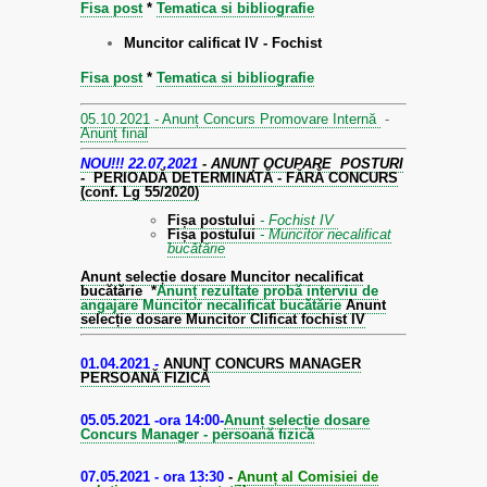
Fisa post
*
Tematica si bibliografie
Muncitor calificat IV - Fochist
Fisa post
*
Tematica si bibliografie
05.10.2021 - Anunț Concurs Promovare Internă
-
Anunț final
NOU!!! 22.07.2021
- ANUNȚ OCUPARE POSTURI
-
PERIOADĂ DETERMINATĂ - FĂRĂ CONCURS
(conf. Lg 55/2020)
Fișa postului
- Fochist IV
Fișa postului
- Muncitor necalificat
bucătărie
Anunt selecție dosare Muncitor necalificat
bucătărie
*
Anunț rezultate probă interviu de
angajare Muncitor necalificat bucătărie
Anunt
selecție dosare Muncitor Clificat fochist IV
01.04.2021 -
ANUNȚ CONCURS MANAGER
PERSOANĂ FIZICĂ
05.05.2021 -ora 14:00-
Anunț selecție dosare
Concurs Manager - persoană fizică
07.05.2021 - ora 13:30
-
Anunț al Comisiei de