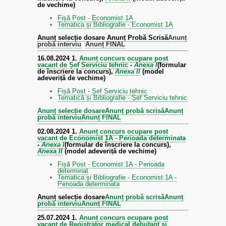
de vechime)
Fișă Post - Economist 1A
Tematica și Bibliografie - Economist 1A
Anunț selecție dosare
Anunț Probă Scrisă
Anunț
probă interviu
Anunț FINAL
16.08.2024
1.
Anunț concurs ocupare post
vacant de Șef Serviciu tehnic
-
Anexa I
(formular
de înscriere la concurs),
Anexa II
(model
adeveriță de vechime)
Fișă Post - Șef Serviciu tehnic
Tematică și Bibliografie - Șef Serviciu tehnic
Anunț selecție dosare
Anunț probă scrisă
Anunț
probă interviu
Anunț FINAL
02.08.2024
1.
Anunț concurs ocupare post
vacant de Economist 1A - Perioada determinata
-
Anexa I
(formular de înscriere la concurs),
Anexa II
(model adeveriță de vechime)
Fișă Post - Economist 1A - Perioada
determinat
Tematica și Bibliografie - Economist 1A -
Perioada determinata
Anunț selecție dosare
Anunț probă scrisă
Anunț
probă interviu
Anunț FINAL
25.07.2024
1.
Anunț concurs ocupare post
vacant de Registrator medical debutant și