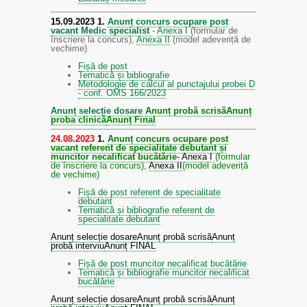
15.09.2023
1.
Anunț concurs ocupare post
vacant Medic specialist
-
Anexa I
(formular de
înscriere la concurs),
Anexa II
(model adeveriță de
vechime)
Fișă de post
Tematică și bibliografie
Metodologie de calcul al punctajului probei D
- conf. OMS 166/2023
Anunț selecție dosare
Anunț probă scrisă
Anunț
proba clinică
Anunț Final
24.08
.2023
1.
Anunț concurs ocupare post
vacant referent de specialitate debutant și
muncitor necalificat bucătărie
-
Anexa I
(formular
de înscriere la concurs),
Anexa II
(model adeveriță
de vechime)
Fișă de post referent de specialitate
debutant
Tematică și bibliografie referent
de
specialitate debutant
Anunț selecție dosare
Anunț probă scrisă
Anunț
probă interviu
Anunț FINAL
Fișă de post muncitor necalificat bucătărie
Tematică și bibliografie muncitor necalificat
bucătărie
Anunț selecție dosare
Anunț probă scrisă
Anunț