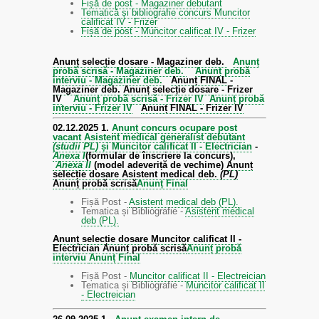
Fișă de post - Magaziner debutant
Tematică și bibliografie concurs Muncitor
calificat IV - Frizer
Fișă de post - Muncitor calificat IV - Frizer
Anunț selecție dosare - Magaziner deb.
Anunț
probă scrisă - Magaziner deb.
Anunț probă
interviu - Magaziner deb.
Anunț FINAL -
Magaziner deb.
Anunț selecție dosare - Frizer
IV
Anunț probă scrisă - Frizer IV
Anunț probă
interviu - Frizer IV
Anunț FINAL - Frizer IV
02.12.2025
1.
Anunț concurs ocupare post
vacant Asistent medical generalist debutant
(studii PL)
și Muncitor calificat II - Electrician
-
Anexa I
(formular de înscriere la concurs),
Anexa II
(model adeveriță de vechime)
Anunț
selecție dosare Asistent medical deb.
(PL)
Anunț probă scrisă
Anunț Final
Fișă Post -
Asistent medical deb (PL).
Tematica și Bibliografie -
Asistent medical
deb (PL).
Anunț selecție dosare Muncitor calificat II -
Electrician
Anunț probă scrisă
Anunț probă
interviu
Anunț Final
Fișă Post -
Muncitor calificat II - Electreician
Tematica și Bibliografie -
Muncitor calificat II
- Electreician