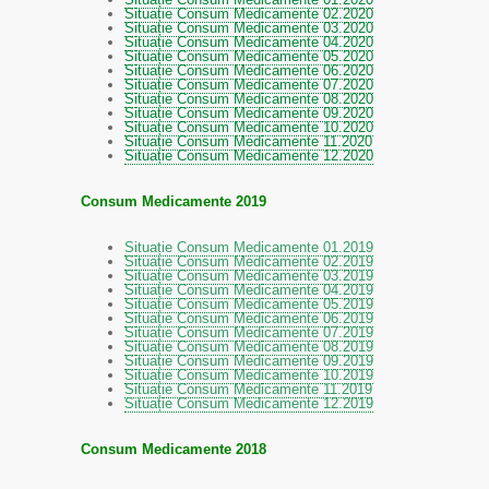
Situație Consum Medicamente 02.2020
Situație Consum Medicamente 03.2020
Situație Consum Medicamente 04.2020
Situație Consum Medicamente 05.2020
Situație Consum Medicamente 06.2020
Situație Consum Medicamente 07.2020
Situație Consum Medicamente 08.2020
Situație Consum Medicamente 09.2020
Situație Consum Medicamente 10.2020
Situație Consum Medicamente 11.2020
Situație Consum Medicamente 12.2020
Consum Medicamente 2019
Situație Consum Medicamente 01.2019
Situație Consum Medicamente 02.2019
Situație Consum Medicamente 03.2019
Situație Consum Medicamente 04.2019
Situație Consum Medicamente 05.2019
Situație Consum Medicamente 06.2019
Situație Consum Medicamente 07.2019
Situație Consum Medicamente 08.2019
Situație Consum Medicamente 09.2019
Situație Consum Medicamente 10.2019
Situație Consum Medicamente 11.2019
Situație Consum Medicamente 12.2019
Consum Medicamente 2018